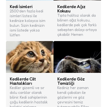
Kedi İsimleri
Kedilerde Ağız
Kokusu
2500’den fazla kedi
Tıpta halitoz olarak da
isimleri listesi ile
bilinen ağız kokusu,
kedinize kolayca isim
kedilerde pek çok farklı
bulun. Sizin kedinizin
sebepten dolayı ortaya
ismi listede yoksa
çıkabilir. Hemen
lütfen
Kedilerde Cilt
Kedilerde Göz
Hastalıkları
Temizliği
Kediler gizemli ve sır
Kediniz her zaman
dolu canlılar olarak
kendi çabaları ile
bilinir. Kedi sahiplerinin
gözlerini ve göz
çoğu kedilerin hastalık
çevresini temiz
belirtisi gizleme
tutamayabilir. Eğer