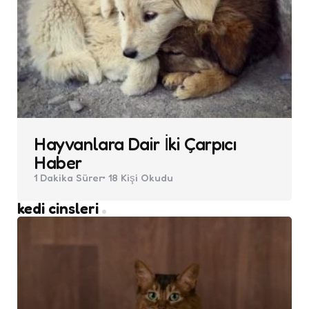
Hayvanlara Dair İki Çarpıcı
Haber
1 Dakika
Sürer
18
Kişi Okudu
kedi cinsleri