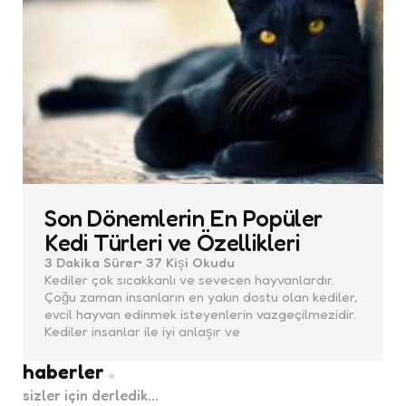
Son Dönemlerin En Popüler
Kedi Türleri ve Özellikleri
3 Dakika
Sürer
37
Kişi Okudu
Kediler çok sıcakkanlı ve sevecen hayvanlardır.
Çoğu zaman insanların en yakın dostu olan kediler,
evcil hayvan edinmek isteyenlerin vazgeçilmezidir.
Kediler insanlar ile iyi anlaşır ve
haberler
sizler için derledik...