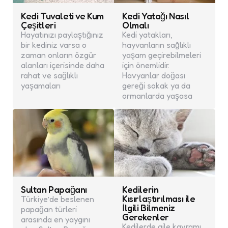
Kedi Tuvaleti ve Kum
Kedi Yatağı Nasıl
Çeşitleri
Olmalı
Hayatınızı paylaştığınız
Kedi yatakları,
bir kediniz varsa o
hayvanların sağlıklı
zaman onların özgür
yaşam geçirebilmeleri
alanları içerisinde daha
için önemlidir.
rahat ve sağlıklı
Havyanlar doğası
yaşamaları
gereği sokak ya da
ormanlarda yaşasa
Sultan Papağanı
Kedilerin
Kısırlaştırılması ile
Türkiye’de beslenen
İlgili Bilmeniz
papağan türleri
Gerekenler
arasında en yaygını
Kedilerde aile kavramı