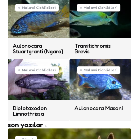
Malawi Cichlidleri
Malawi Cichlidleri
Aulonocara
Tramitichromis
Stuartgranti (Ngara)
Brevis
Malawi Cichlidleri
Malawi Cichlidleri
Diplotaxodon
Aulonocara Masoni
Limnothrissa
son yazılar