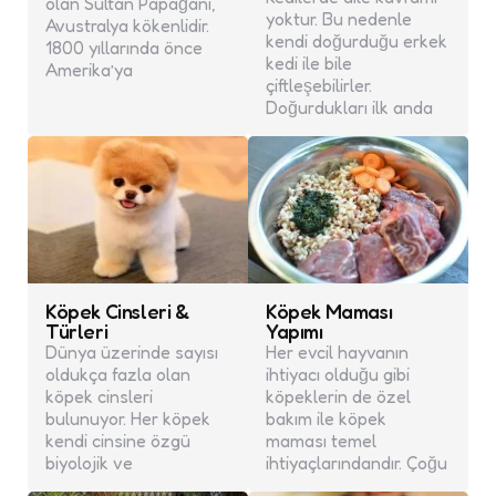
olan Sultan Papağanı,
yoktur. Bu nedenle
Avustralya kökenlidir.
kendi doğurduğu erkek
1800 yıllarında önce
kedi ile bile
Amerika’ya
çiftleşebilirler.
Doğurdukları ilk anda
Köpek Cinsleri &
Köpek Maması
Türleri
Yapımı
Dünya üzerinde sayısı
Her evcil hayvanın
oldukça fazla olan
ihtiyacı olduğu gibi
köpek cinsleri
köpeklerin de özel
bulunuyor. Her köpek
bakım ile köpek
kendi cinsine özgü
maması temel
biyolojik ve
ihtiyaçlarındandır. Çoğu