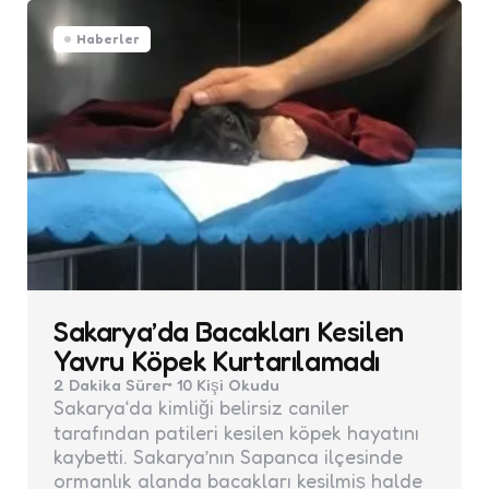
Haberler
Sakarya’da Bacakları Kesilen
Yavru Köpek Kurtarılamadı
2 Dakika
Sürer
10
Kişi Okudu
Sakarya‘da kimliği belirsiz caniler
tarafından patileri kesilen köpek hayatını
kaybetti. Sakarya’nın Sapanca ilçesinde
ormanlık alanda bacakları kesilmiş halde