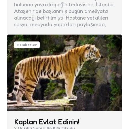
bulunan yavru köpeğin tedavisine, İstanbul
Ataşehir’de başlanmış bugün ameliyata
alınacağı belirtilmişti. Hastane yetkilileri
sosyal medyada yaptıkları paylaşımda,
Haberler
Kaplan Evlat Edinin!
2 Dakika
Sürer
86
Kişi Okudu