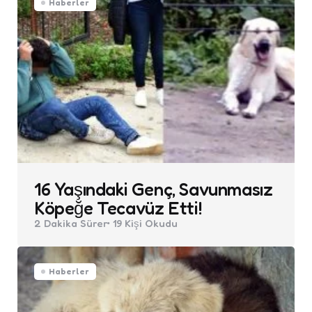
Haberler
16 Yaşındaki Genç, Savunmasız
Köpeğe Tecavüz Etti!
2 Dakika
Sürer
19
Kişi Okudu
Haberler