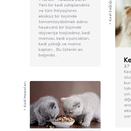
Kedi Sağlığı
Yeni bir kedi sahiplendiniz
ve tüm ihtiyaçlarını
eksiksiz bir biçimde
tamamlayabilmek adına
heyecanlı bir biçimde
alışverişe başladınız; kedi
maması, kedi oyuncakları,
kedi yatağı ve mama
kapları… Bu listenin en
başında…
Ke
27
Ked
olu
bur
Kedi Mamaları
tah
yol
diğ
ara
ekl
yar