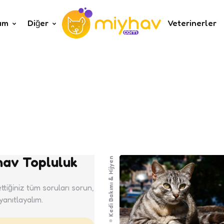
um
Diğer
Veterinerler
hav Topluluk
Kedi Bakımı & Hijyen
ttiğiniz tüm soruları sorun,
 yanıtlayalım.