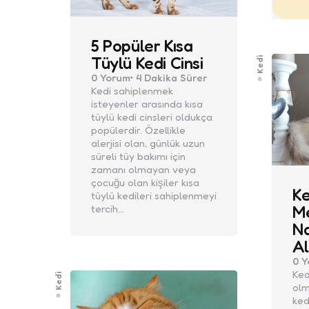
5 Popüler Kısa
Tüylü Kedi Cinsi
Kedi
0
Yorum
4 Dakika
Sürer
Kedi sahiplenmek
isteyenler arasında kısa
tüylü kedi cinsleri oldukça
popülerdir. Özellikle
alerjisi olan, günlük uzun
süreli tüy bakımı için
zamanı olmayan veya
çocuğu olan kişiler kısa
Ke
tüylü kedileri sahiplenmeyi
tercih…
Me
Na
Al
0
Y
Ked
Kedi
olm
ked