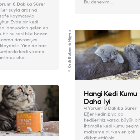
Bu deneyim,…
orum
8 Dakika
Sürer
iler suyla arasına
safe koymasıyla
hur. Evde bir kedi
sa, banyodan gelen en
Kedi Bakımı & Hijyen
k bir su sesi bile bazen
lanma davranışını
ikleyebilir. Yine de bazı
umlarda kedi yıkama
ınılmaz olur.…
Hangi Kedi Kumu
Daha İyi
4
Yorum
3 Dakika
Sürer
Eğer kediniz ya da
kedileriniz varsa, büyük bi
ihtimalle kedi kumu seçimi
malzeme alırken en çok
dikkat ettiğiniz