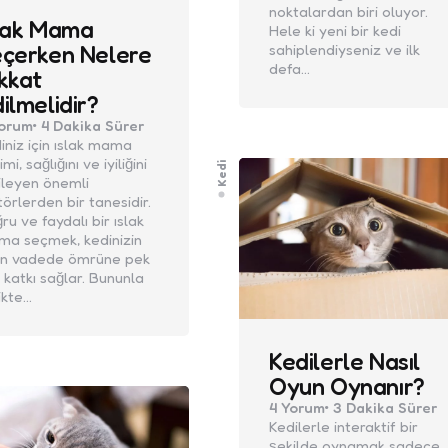
noktalardan biri oluyor.
lak Mama
Hele ki yeni bir kedi
çerken Nelere
sahiplendiyseniz ve ilk
defa…
kkat
ilmelidir?
orum
4 Dakika
Sürer
iniz için ıslak mama
mi, sağlığını ve iyiliğini
Kedi
ileyen önemli
törlerden bir tanesidir.
ru ve faydalı bir ıslak
a seçmek, kedinizin
un vadede ömrüne pek
 katkı sağlar. Bununla
likte…
Kedilerle Nasıl
Oyun Oynanır?
4
Yorum
3 Dakika
Sürer
Kedilerle interaktif bir
şekilde oynamak sadece