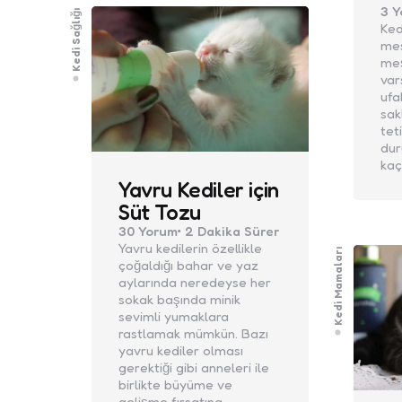
3
Y
Kedi Sağlığı
Ked
me
meş
var
ufa
sak
tet
dur
kaç
Yavru Kediler için
Süt Tozu
30
Yorum
2 Dakika
Sürer
Yavru kedilerin özellikle
Kedi Mamaları
çoğaldığı bahar ve yaz
aylarında neredeyse her
sokak başında minik
sevimli yumaklara
rastlamak mümkün. Bazı
yavru kediler olması
gerektiği gibi anneleri ile
birlikte büyüme ve
gelişme fırsatına…