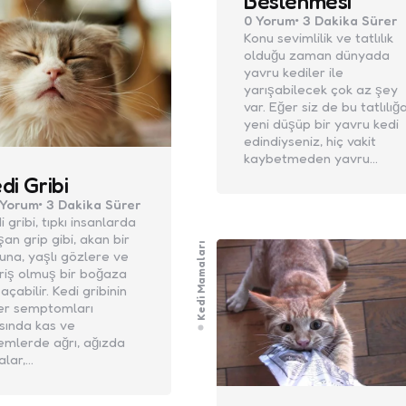
Beslenmesi
0
Yorum
3 Dakika
Sürer
Konu sevimlilik ve tatlılık
olduğu zaman dünyada
yavru kediler ile
yarışabilecek çok az şey
var. Eğer siz de bu tatlılığ
yeni düşüp bir yavru kedi
edindiyseniz, hiç vakit
kaybetmeden yavru…
di Gribi
Yorum
3 Dakika
Sürer
i gribi, tıpkı insanlarda
şan grip gibi, akan bir
Kedi Mamaları
una, yaşlı gözlere ve
riş olmuş bir boğaza
 açabilir. Kedi gribinin
er semptomları
sında kas ve
emlerde ağrı, ağızda
alar,…