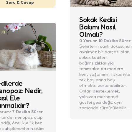
Soru & Cevap
Sokak Kedisi
Bakımı Nasıl
Olmalı?
0
Yorum
10 Dakika
Sürer
Şehirlerin canlı dokusunun
ayrılmaz bir parçası olan
sokak kedileri,
bağımsızlıklarıyla
tanınsalar da modern
kent yaşamının riskleriyle
tek başlarına baş
dilerde
etmekte zorlanabilirler.
nopoz: Nedir,
Onları desteklemek,
sıl Ele
yalnızca merhamet
göstergesi değil; aynı
ınmalıdır?
zamanda sürdürülebilir…
orum
7 Dakika
Sürer
ilerde menopoz olup
adığı, özellikle ilk kez
i sahiplenenlerin aklını