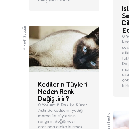
Is
Se
Di
Ed
Kedi Sağlığı
0
Y
Ked
seçi
etk
fak
Doğ
mam
uz
çok
Kedilerin Tüyleri
bir
Neden Renk
Değiştirir?
0
Yorum
2 Dakika
Sürer
Aslında kedilerin yediği
Kedi Sağlığı
mama ile tüylerinin
renginin değişmesi
arasında alaka kurmak