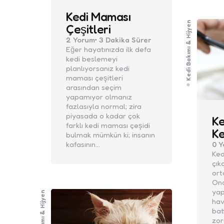
Kedi Maması
Kedi Bakımı & Hijyen
Çeşitleri
2
Yorum
3 Dakika
Sürer
Eğer hayatınızda ilk defa
kedi beslemeyi
planlıyorsanız kedi
maması çeşitleri
arasından seçim
yapamıyor olmanız
fazlasıyla normal; zira
piyasada o kadar çok
Ke
farklı kedi maması çeşidi
Ke
bulmak mümkün ki; insanın
kafasının…
0
Y
Ked
çık
ort
Ona
yap
Kedi Bakımı & Hijyen
hav
bat
zor