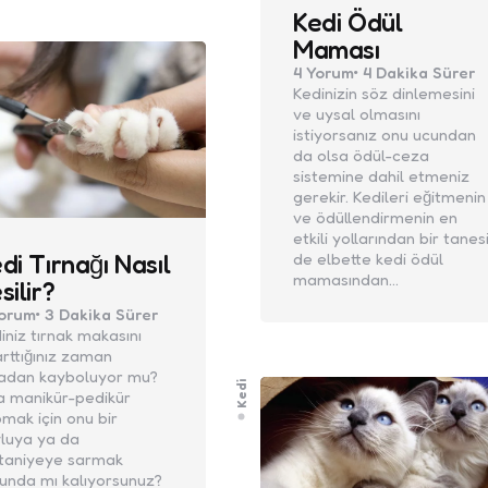
Kedi Ödül
Maması
4
Yorum
4 Dakika
Sürer
Kedinizin söz dinlemesini
ve uysal olmasını
istiyorsanız onu ucundan
da olsa ödül-ceza
sistemine dahil etmeniz
gerekir. Kedileri eğitmenin
ve ödüllendirmenin en
etkili yollarından bir tanes
di Tırnağı Nasıl
de elbette kedi ödül
mamasından…
silir?
orum
3 Dakika
Sürer
iniz tırnak makasını
arttığınız zaman
adan kayboluyor mu?
Kedi
 manikür-pedikür
mak için onu bir
luya ya da
taniyeye sarmak
unda mı kalıyorsunuz?