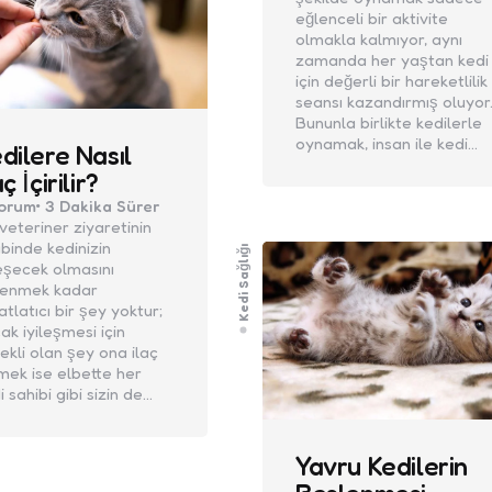
eğlenceli bir aktivite
olmakla kalmıyor, aynı
zamanda her yaştan kedi
için değerli bir hareketlilik
seansı kazandırmış oluyor
Bununla birlikte kedilerle
oynamak, insan ile kedi…
dilere Nasıl
aç İçirilir?
orum
3 Dakika
Sürer
 veteriner ziyaretinin
binde kedinizin
Kedi Sağlığı
leşecek olmasını
renmek kadar
atlatıcı bir şey yoktur;
ak iyileşmesi için
ekli olan şey ona ilaç
rmek ise elbette her
i sahibi gibi sizin de…
Yavru Kedilerin