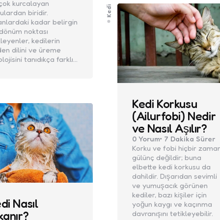
çok kurcalayan
Kedi
ulardan biridir.
anlardaki kadar belirgin
 dönüm noktası
leyenler, kedilerin
en dilini ve üreme
olojisini tanıdıkça farklı…
Kedi Korkusu
(Ailurfobi) Nedir
ve Nasıl Aşılır?
0
Yorum
7 Dakika
Sürer
Korku ve fobi hiçbir zama
gülünç değildir; buna
elbette kedi korkusu da
dahildir. Dışarıdan sevimli
ve yumuşacık görünen
kediler, bazı kişiler için
di Nasıl
yoğun kaygı ve kaçınma
kanır?
davranışını tetikleyebilir.