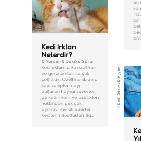
en 
kon
İns
bir
bek
bed
biy
Kedi Irkları
Nelerdir?
0
Yorum
5 Dakika
Sürer
Kedi ırkları farklı özellikleri
Kedi Bakımı & Hijyen
ve görünümleri ile çok
çeşitlidir. Özellikle ilk defa
kedi sahiplenmeyi
düşünen hayvanseverler
de kedi ırkları ve özellikleri
hakkındaki pek çok
ayrıntıyı merak ederler.
Kedilerin dostlukları da…
Ke
Yı