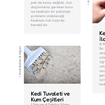
pek de kolay değildir. Asıl
düşünmeniz gereken konu
ise kedinizin bir psikolojik
problemi olabileceği.
Kedinizin hali hazırda
benekli bir…
Ke
İl
0
Y
Kedi Bakımı & Hijyen
Bir
aka
iyi
öğ
rah
anc
ger
içi
ked
Kedi Tuvaleti ve
Kum Çeşitleri
1
Yorum
4 Dakika
Sürer