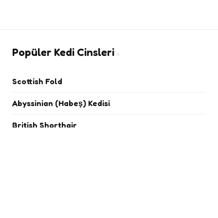
Popüler Kedi Cinsleri
Scottish Fold
Abyssinian (Habeş) Kedisi
British Shorthair
Chinchilla
Exotic Shorthair
İran Kedisi
Siyam Kedisi