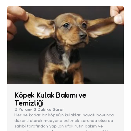
Köpek Kulak Bakımı ve
Temizliği
2
Yorum
3 Dakika
Sürer
Her ne kadar bir köpeğin kulakları hayatı boyunca
düzenli olarak muayene edilmek zorunda olsa da
sahibi tarafından yapılan ufak rutin bakım ve