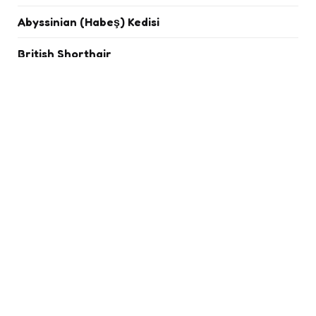
Abyssinian (Habeş) Kedisi
British Shorthair
Chinchilla
Exotic Shorthair
İran Kedisi
Siyam Kedisi
Bombay
Van Kedisi
Devon Rex
Birman