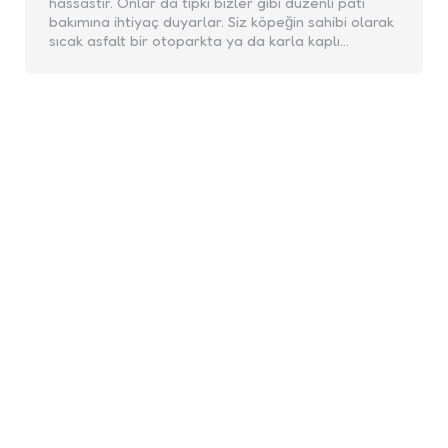
hassastır. Onlar da tıpkı bizler gibi düzenli pati
bakımına ihtiyaç duyarlar. Siz köpeğin sahibi olarak
sıcak asfalt bir otoparkta ya da karla kaplı…