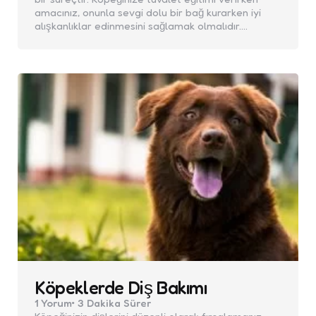
amacınız, onunla sevgi dolu bir bağ kurarken iyi
alışkanlıklar edinmesini sağlamak olmalıdır.…
Köpeklerde Diş Bakımı
1
Yorum
3 Dakika
Sürer