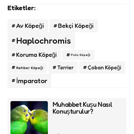
Etiketler:
Av Köpeği
Bekçi Köpeği
Haplochromis
Koruma Köpeği
Polis Köpeği
Terrier
Çoban Köpeği
Rehber Köpeği
İmparator
Post
Muhabbet Kuşu Nasıl
navigation
Konuşturulur?