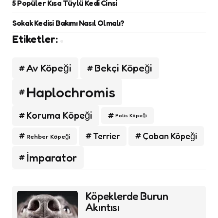
5 Popüler Kısa Tüylü Kedi Cinsi
Sokak Kedisi Bakımı Nasıl Olmalı?
Etiketler:
Av Köpeği
Bekçi Köpeği
Haplochromis
Koruma Köpeği
Polis Köpeği
Terrier
Çoban Köpeği
Rehber Köpeği
İmparator
Post
Köpeklerde Burun
navigation
Akıntısı