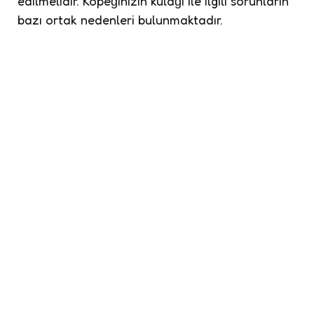
edilmelidir. Köpeğinizin kulağı ile ilgili sorunların
bazı ortak nedenleri bulunmaktadır.