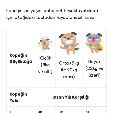
Köpeğinizin yaşını daha net hesaplayabilmek
için aşağıdaki tablodan faydalanabilirsiniz:
Köpeğin
Küçük
Büyük
Büyüklüğü
Orta (9kg
(9kg
(22kg ve
ile 22kg
ve altı)
üzeri)
arası)
Köpeğin
İnsan Yılı Karşılığı
Yaşı
1
15
15
15