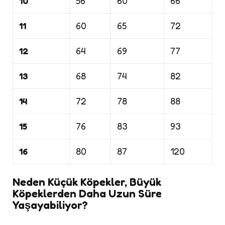
10
56
60
66
11
60
65
72
12
64
69
77
13
68
74
82
14
72
78
88
15
76
83
93
16
80
87
120
Neden Küçük Köpekler, Büyük
Köpeklerden Daha Uzun Süre
Yaşayabiliyor?