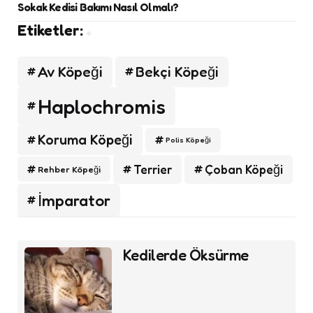
Sokak Kedisi Bakımı Nasıl Olmalı?
Etiketler:
Av Köpeği
Bekçi Köpeği
Haplochromis
Koruma Köpeği
Polis Köpeği
Terrier
Çoban Köpeği
Rehber Köpeği
İmparator
Post
Kedilerde Öksürme
navigation