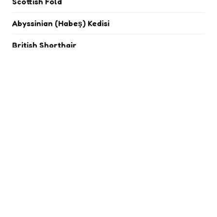
Scottish Fold
Abyssinian (Habeş) Kedisi
British Shorthair
Chinchilla
Exotic Shorthair
İran Kedisi
Siyam Kedisi
Bombay
Van Kedisi
Devon Rex