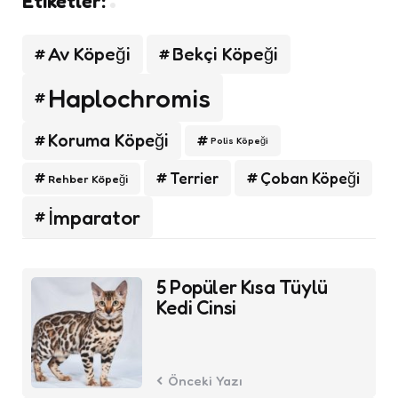
Etiketler:
Av Köpeği
Bekçi Köpeği
Haplochromis
Koruma Köpeği
Polis Köpeği
Terrier
Çoban Köpeği
Rehber Köpeği
İmparator
Post
5 Popüler Kısa Tüylü
navigation
Kedi Cinsi
Önceki Yazı