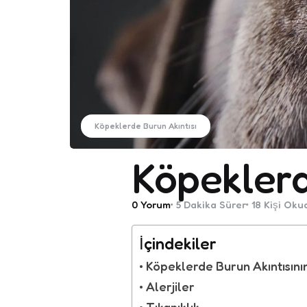
Köpeklerde Burun Akıntısı
Köpeklerd
0
Yorum
5 Dakika
Sürer
18
Kişi Oku
İçindekiler
Köpeklerde Burun Akıntısını
Alerjiler
Tıkanıklık