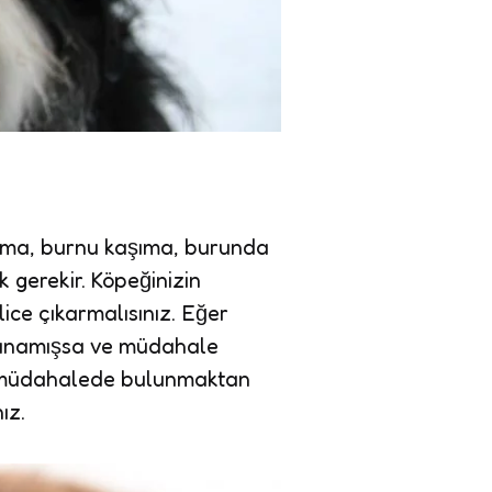
şırma, burnu kaşıma, burunda
 gerekir. Köpeğinizin
ice çıkarmalısınız. Eğer
a kanamışsa ve müdahale
ış müdahalede bulunmaktan
ız.