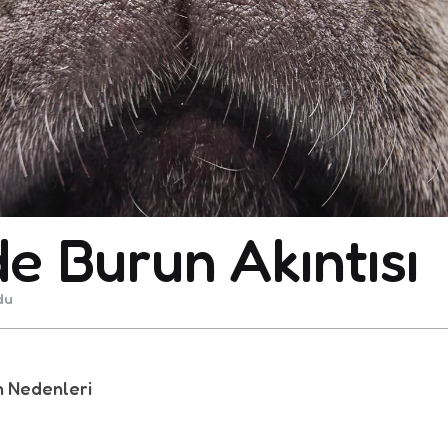
e Burun Akıntısı
du
n Nedenleri