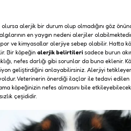
 olursa alerjik bir durum olup olmadığını göz önün
gılarının en yaygın nedeni alerjiler olabilmektedir
por ve kimyasallar alerjiye sebep olabilir. Hatta k
ir. Bir köpeğin
alerjik belirtileri
sadece burun akın
klığı, nefes darlığı gibi sorunlar da buna eklenir. Kö
iyon geliştirdiğini anlayabilirsiniz. Alerjiyi tetik
 yoldur. Veterinerin önerdiği ilaçlar ile tedavi edile
n ama köpeğinizin nefes almasını bile etkileyebilec
zlık çeşididir.