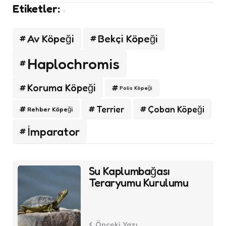
Etiketler:
Av Köpeği
Bekçi Köpeği
Haplochromis
Koruma Köpeği
Polis Köpeği
Terrier
Çoban Köpeği
Rehber Köpeği
İmparator
Post
Su Kaplumbağası
navigation
Teraryumu Kurulumu
Önceki Yazı