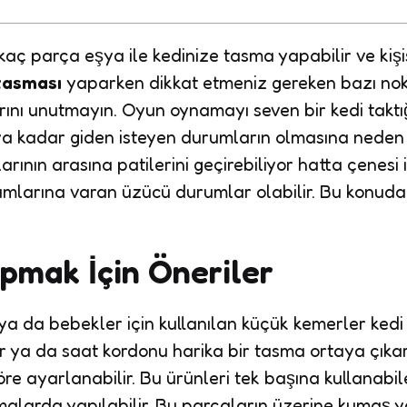
 kaç parça eşya ile kedinize tasma yapabilir ve kiş
tasması
yaparken dikkat etmeniz gereken bazı nokt
rını unutmayın. Oyun oynamayı seven bir kedi takt
a kadar giden isteyen durumların olmasına neden ol
ının arasına patilerini geçirebiliyor hatta çenesi il
rumlarına varan üzücü durumlar olabilir. Bu konud
pmak İçin Öneriler
şı ya da bebekler için kullanılan küçük kemerler ke
er ya da saat kordonu harika bir tasma ortaya çıkar
re ayarlanabilir. Bu ürünleri tek başına kullanabil
alarda yapılabilir. Bu parçaların üzerine kumaş yap