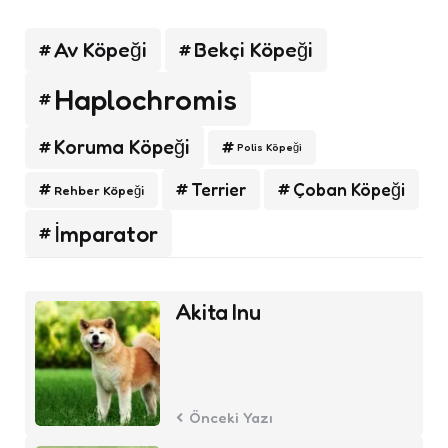
Av Köpeği
Bekçi Köpeği
Haplochromis
Koruma Köpeği
Polis Köpeği
Terrier
Çoban Köpeği
Rehber Köpeği
İmparator
Post
Akita Inu
navigation
Önceki Yazı