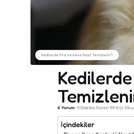
Kedilerde Pire ve Kene Nasıl Temizlenir?
Kedilerde
Temizleni
6
Yorum
4 Dakika
Sürer
59
Kişi Oku
İçindekiler