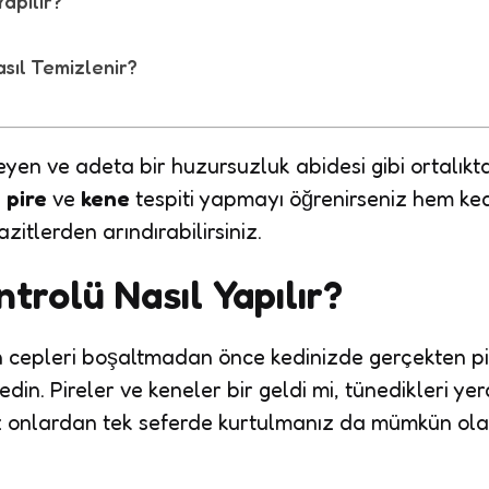
apılır?
sıl Temizlenir?
neyen ve adeta bir huzursuzluk abidesi gibi ortalıkt
e
pire
ve
kene
tespiti yapmayı öğrenirseniz hem ked
zitlerden arındırabilirsiniz.
trolü Nasıl Yapılır?
in cepleri boşaltmadan önce kedinizde gerçekten pire
edin. Pireler ve keneler bir geldi mi, tünedikleri y
 onlardan tek seferde kurtulmanız da mümkün olabi