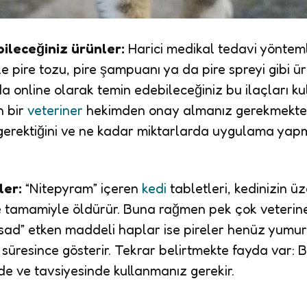
bileceğiniz ürünler:
Harici medikal tedavi yönteml
kle pire tozu, pire şampuanı ya da pire spreyi gibi ür
da online olarak temin edebileceğiniz bu ilaçları
 bir
veteriner
hekimden onay almanız gerekmektedi
erektiğini ve ne kadar miktarlarda uygulama yapm
ler:
“Nitepyram” içeren
kedi
tabletleri, kedinizin üz
 tamamiyle öldürür. Buna rağmen pek çok veteriner,
osad” etken maddeli haplar ise pireler henüz yum
y süresince gösterir. Tekrar belirtmekte fayda var: B
de ve tavsiyesinde kullanmanız gerekir.