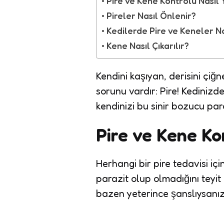
Pire ve Kene Kontrolü Nasıl Y
Pireler Nasıl Önlenir?
Kedilerde Pire ve Keneler Na
Kene Nasıl Çıkarılır?
Kendini kaşıyan, derisini çiğ
sorunu vardır: Pire! Kedinizd
kendinizi bu sinir bozucu para
Pire ve Kene Kon
Herhangi bir pire tedavisi iç
parazit olup olmadığını teyit 
bazen yeterince şanslıysanız