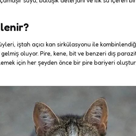
amaşır suyu, bulaşık deterjanı ve ılık su içeren bir
lenir?
yleri, iştah açıcı kan sirkülasyonu ile kombinlendiğ
lmiş oluyor. Pire, kene, bit ve benzeri dış parazit
emek için her şeyden önce bir pire bariyeri oluştur