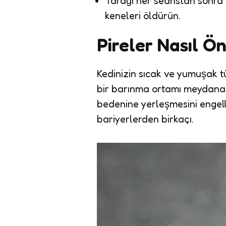
Tarağı her seanstan sonra ç
keneleri öldürün.
Pireler Nasıl Ön
Kedinizin sıcak ve yumuşak tü
bir barınma ortamı meydana ge
bedenine yerleşmesini engell
bariyerlerden birkaçı.