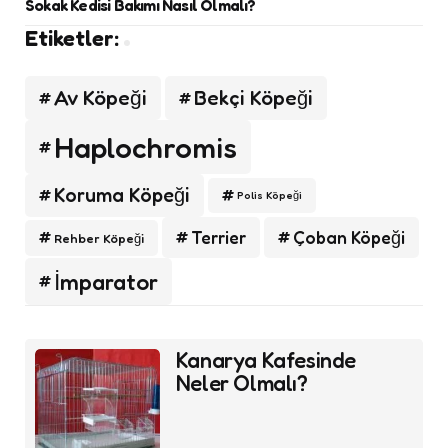
Sokak Kedisi Bakımı Nasıl Olmalı?
Etiketler:
Av Köpeği
Bekçi Köpeği
Haplochromis
Koruma Köpeği
Polis Köpeği
Terrier
Çoban Köpeği
Rehber Köpeği
İmparator
Post
Kanarya Kafesinde
navigation
Neler Olmalı?