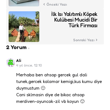
Önceki Yazı
İlk Isı Yalıtımlı Köpek
Kulübesi Mucidi Bir
Türk Firması
Sonraki Yazı
2 Yorum
Ali
4 yıl önce, 12:10
Merhaba ben ahsap gercek gul dali
tunek,gercek kalamar kemigi,kus kumu diye
duymustum 🙂
Cani sklmasin diye de bikac ahsap
merdiven-oyuncak-zil vb koyun 🙂