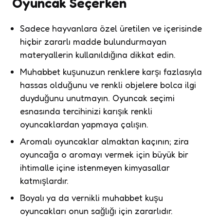
Oyuncak Seçerken
Sadece hayvanlara özel üretilen ve içerisinde
hiçbir zararlı madde bulundurmayan
materyallerin kullanıldığına dikkat edin.
Muhabbet kuşunuzun renklere karşı fazlasıyla
hassas olduğunu ve renkli objelere bolca ilgi
duyduğunu unutmayın. Oyuncak seçimi
esnasında tercihinizi karışık renkli
oyuncaklardan yapmaya çalışın.
Aromalı oyuncaklar almaktan kaçının; zira
oyuncağa o aromayı vermek için büyük bir
ihtimalle içine istenmeyen kimyasallar
katmışlardır.
Boyalı ya da vernikli muhabbet kuşu
oyuncakları onun sağlığı için zararlıdır.