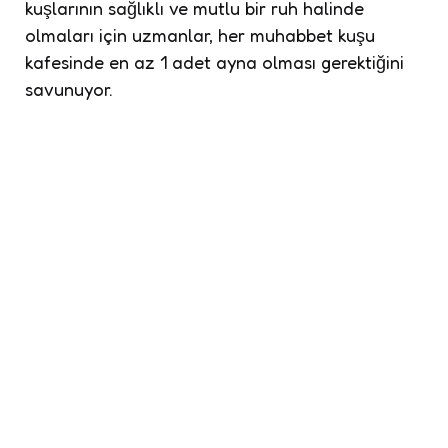
kuşlarının sağlıklı ve mutlu bir ruh halinde
olmaları için uzmanlar, her muhabbet kuşu
kafesinde en az 1 adet ayna olması gerektiğini
savunuyor.