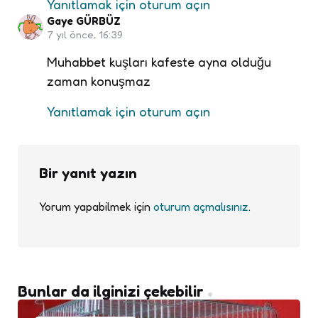
Yanıtlamak için oturum açın
Gaye GÜRBÜZ
7 yıl önce, 16:39
Muhabbet kuşları kafeste ayna olduğu
zaman konuşmaz
Yanıtlamak için oturum açın
Bir yanıt yazın
Yorum yapabilmek için
oturum açmalısınız
.
Bunlar da ilginizi çekebilir