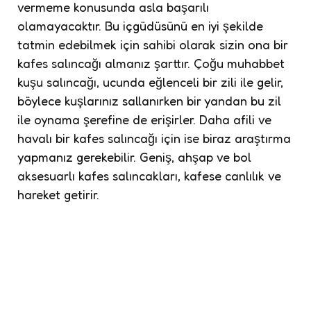
vermeme konusunda asla başarılı
olamayacaktır. Bu içgüdüsünü en iyi şekilde
tatmin edebilmek için sahibi olarak sizin ona bir
kafes salıncağı almanız şarttır. Çoğu muhabbet
kuşu salıncağı, ucunda eğlenceli bir zili ile gelir,
böylece kuşlarınız sallanırken bir yandan bu zil
ile oynama şerefine de erişirler. Daha afili ve
havalı bir kafes salıncağı için ise biraz araştırma
yapmanız gerekebilir. Geniş, ahşap ve bol
aksesuarlı kafes salıncakları, kafese canlılık ve
hareket getirir.