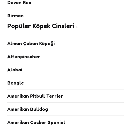
Devon Rex
Birman
Popüler Köpek Cinsleri
Alman Çoban Köpeği
Affenpinscher
Alabai
Beagle
Amerikan Pitbull Terrier
Amerikan Bulldog
Amerikan Cocker Spaniel