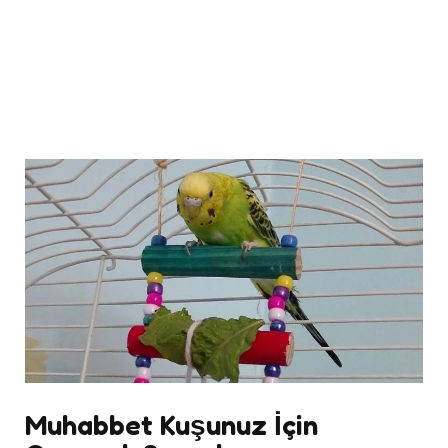
Muhabbet Kuşunuz İçin