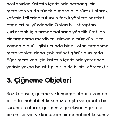
hoşlanırlar. Kafesin içerisinde herhangi bir
merdiven ya da tünek olmasa bile sürekli olarak
kafesin tellerine tutunup farklı yönlere hareket
etmeleri bu yüzdendir. Onları bu ıstıraptan
kurtarmak için tırmanmalarına yönelik üretilen
bir tırmanma merdiveni almanız mümkün. Her
zaman olduğu gibi ucunda bir zil olan tırmanma
merdivenleri daha çok rağbet görür durumda.
Eğer merdiven için kafesin içerisinde yeterince
yeriniz yoksa halat tipi bir ip de işinizi görecektir.
3. Çiğneme Objeleri
Söz konusu çiğneme ve kemirme olduğu zaman
aslında muhabbet kuşunuzu tüylü ve kanatlı bir
sürüngen olarak görmeniz gerekiyor. Eğer ele
gelen, sosyal ve konuşkan bir muhabbet kuşunuz