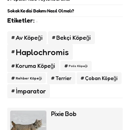
Sokak Kedisi Bakımı Nasıl Olmalı?
Etiketler:
Av Köpeği
Bekçi Köpeği
Haplochromis
Koruma Köpeği
Polis Köpeği
Terrier
Çoban Köpeği
Rehber Köpeği
İmparator
Post
Pixie Bob
navigation