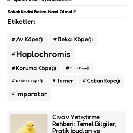
Sokak Kedisi Bakımı Nasıl Olmalı?
Etiketler:
Av Köpeği
Bekçi Köpeği
Haplochromis
Koruma Köpeği
Polis Köpeği
Terrier
Çoban Köpeği
Rehber Köpeği
İmparator
Post
Civciv Yetiştirme
navigation
Rehberi: Temel Bilgiler,
Pratik İpuçları ve