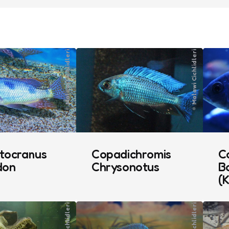
Malawi Cichlidleri
Malawi Cichlidleri
tocranus
Copadichromis
C
don
Chrysonotus
Bo
(