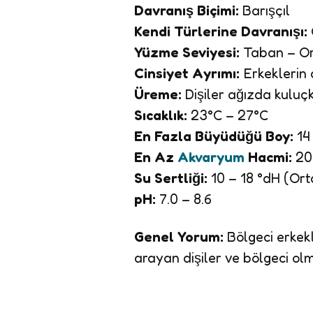
Davranış Biçimi:
Barışçıl
Kendi Türlerine Davranışı:
Yüzme Seviyesi:
Taban – O
Cinsiyet Ayrımı:
Erkeklerin a
Üreme:
Dişiler ağızda kuluç
Sıcaklık:
23°C – 27°C
En Fazla Büyüdüğü Boy:
14
En Az
Akvaryum
Hacmi:
200
Su Sertliği:
10 – 18 °dH (Ort
pH:
7.0 – 8.6
Genel Yorum:
Bölgeci erkekl
arayan dişiler ve bölgeci ol