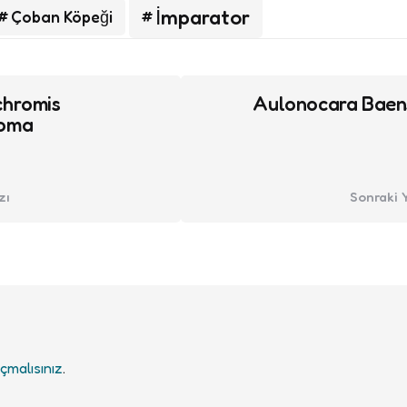
İmparator
Çoban Köpeği
chromis
Aulonocara Baen
oma
zı
Sonraki 
çmalısınız
.