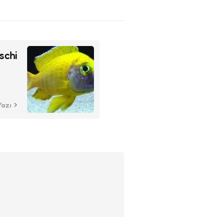
schi
Yazı