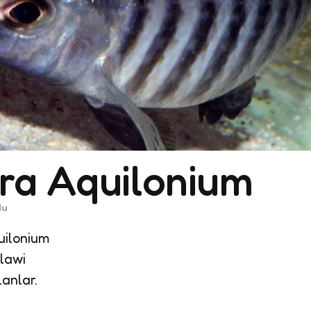
ra Aquilonium
du
ilonium
lawi
anlar.