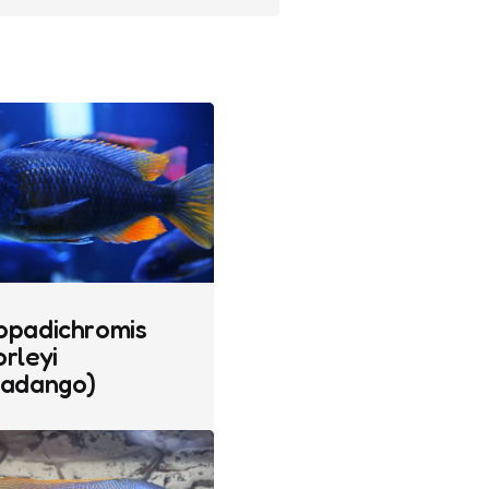
opadichromis
rleyi
Kadango)