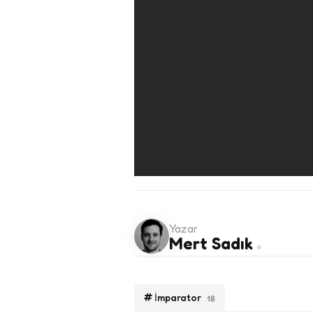
Yazar
Mert Sadık
İmparator
18