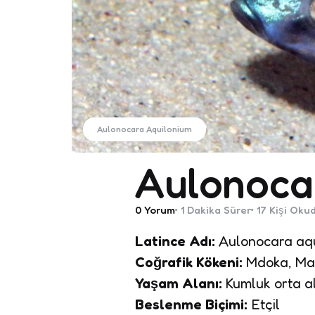
Aulonocara Aquilonium
Aulonoca
0
Yorum
1 Dakika
Sürer
17
Kişi Oku
Latince Adı:
Aulonocara aqu
Coğrafik Kökeni:
Mdoka, Ma
Yaşam Alanı:
Kumluk orta al
Beslenme Biçimi:
Etçil