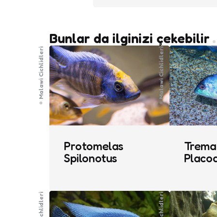
Bunlar da ilginizi çekebilir
Malawi Cichlidleri
Malawi Cichlidleri
Protomelas
Trema
Spilonotus
Placo