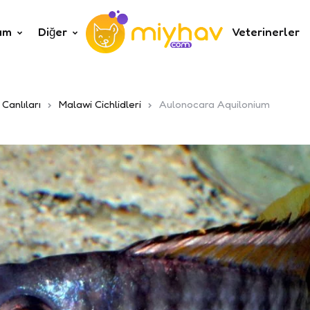
um
Diğer
Veterinerler
 Canlıları
Malawi Cichlidleri
Aulonocara Aquilonium