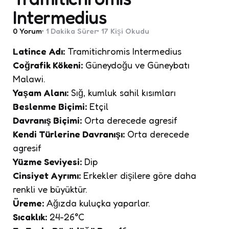
Intermedius
0
Yorum
1 Dakika
Sürer
17
Kişi Okudu
Latince Adı:
Tramitichromis Intermedius
Coğrafik Kökeni:
Güneydoğu ve Güneybatı
Malawi.
Yaşam Alanı:
Sığ, kumluk sahil kısımları
Beslenme Biçimi:
Etçil
Davranış Biçimi:
Orta derecede agresif
Kendi Türlerine Davranışı:
Orta derecede
agresif
Yüzme Seviyesi:
Dip
Cinsiyet Ayrımı:
Erkekler dişilere göre daha
renkli ve büyüktür.
Üreme:
Ağızda kuluçka yaparlar.
Sıcaklık:
24-26°C