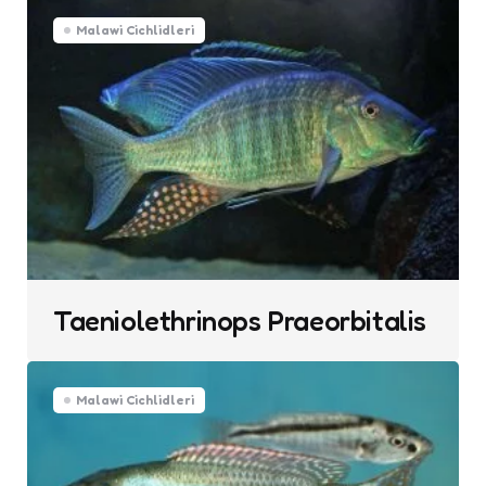
Malawi Cichlidleri
Taeniolethrinops Praeorbitalis
Malawi Cichlidleri