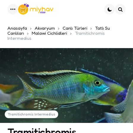
Menu
Ara
Anasayfa
Akvaryum
Canlı Türleri
Tatlı Su
Canlıları
Malawi Cichlidleri
Tramitichromis
Intermedius
Tramitichromis Intermedius
Tramitichromis