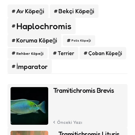
Av Köpeği
Bekçi Köpeği
Haplochromis
Koruma Köpeği
Polis Köpeği
Terrier
Çoban Köpeği
Rehber Köpeği
İmparator
Post
Tramitichromis Brevis
navigation
Önceki Yazı
Tramitichromis Lituris