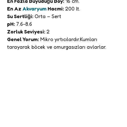
En Fazla Büyüdüğü Boy:
16 cm.
En Az
Akvaryum
Hacmi:
200 lt.
Su Sertliği:
Orta – Sert
pH:
7.6-8.6
Zorluk Seviyesi:
2
Genel Yorum:
Mikro yırtıcılardır.Kumları
tarayarak böcek ve omurgasızları avlarlar.