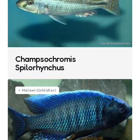
Champsochromis
Spilorhynchus
Malawi Cichlidleri