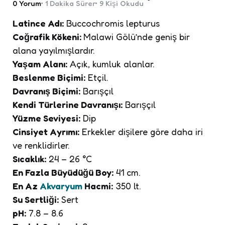
0
Yorum
1 Dakika
Sürer
9
Kişi Okudu
Latince Adı:
Buccochromis lepturus
Coğrafik Kökeni:
Malawi Gölü’nde geniş bir
alana yayılmışlardır.
Yaşam Alanı:
Açık, kumluk alanlar.
Beslenme Biçimi:
Etçil.
Davranış Biçimi:
Barışçıl
Kendi Türlerine Davranışı:
Barışçıl
Yüzme Seviyesi:
Dip
Cinsiyet Ayrımı:
Erkekler dişilere göre daha iri
ve renklidirler.
Sıcaklık:
24 – 26 °C
En Fazla Büyüdüğü Boy:
41 cm.
En Az
Akvaryum
Hacmi:
350 lt.
Su Sertliği:
Sert
pH:
7.8 – 8.6