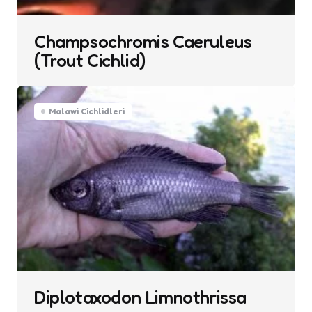
Champsochromis Caeruleus
(Trout Cichlid)
Malawi Cichlidleri
Diplotaxodon Limnothrissa