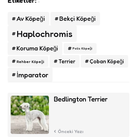
Etiketler:
Av Köpeği
Bekçi Köpeği
Haplochromis
Koruma Köpeği
Polis Köpeği
Terrier
Çoban Köpeği
Rehber Köpeği
İmparator
Post
Bedlington Terrier
navigation
Önceki Yazı