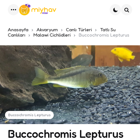
Menu
Ara
Anasayfa
Akvaryum
Canlı Türleri
Tatlı Su
Canlıları
Malawi Cichlidleri
Buccochromis Lepturus
Buccochromis Lepturus
Buccochromis Lepturus