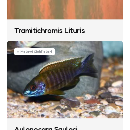
Tramitichromis Lituris
Malawi Cichlidleri
Aulonocara Saulosi