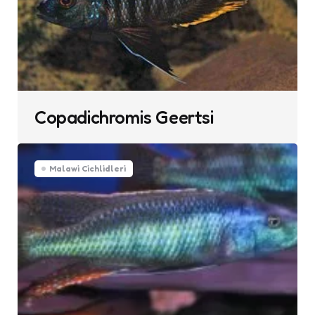
Copadichromis Geertsi
Malawi Cichlidleri