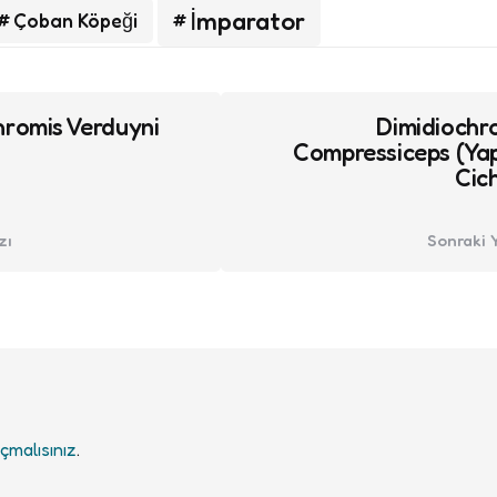
İmparator
Çoban Köpeği
romis Verduyni
Dimidiochr
Compressiceps (Ya
Cich
zı
Sonraki 
çmalısınız
.