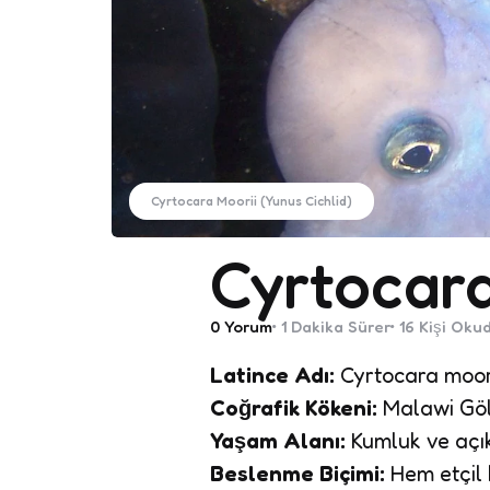
Cyrtocara Moorii (Yunus Cichlid)
Cyrtocara
0
Yorum
1 Dakika
Sürer
16
Kişi Oku
Latince Adı:
Cyrtocara moor
Coğrafik Kökeni:
Malawi Gölü
Yaşam Alanı:
Kumluk ve açıkl
Beslenme Biçimi:
Hem etçil