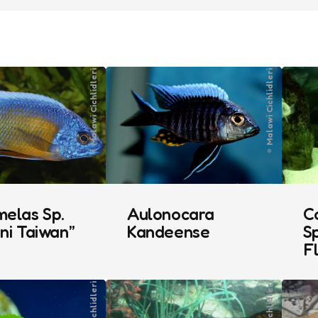
Malawi Cichlidleri
Malawi Cichlidleri
elas Sp.
Aulonocara
C
ni Taiwan”
Kandeense
Sp
F