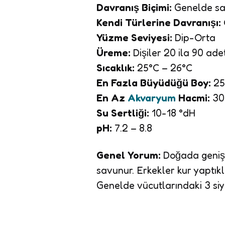
Davranış Biçimi:
Genelde sak
Kendi Türlerine Davranışı:
Yüzme Seviyesi:
Dip-Orta
Üreme:
Dişiler 20 ila 90 ad
Sıcaklık:
25°C – 26°C
En Fazla Büyüdüğü Boy:
25
En Az
Akvaryum
Hacmi:
300
Su Sertliği:
10-18 °dH
pH:
7.2 – 8.8
Genel Yorum:
Doğada geniş 
savunur. Erkekler kur yaptık
Genelde vücutlarındaki 3 siya