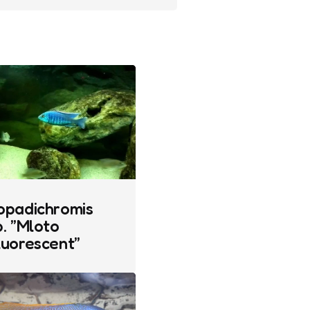
opadichromis
. ”Mloto
luorescent”