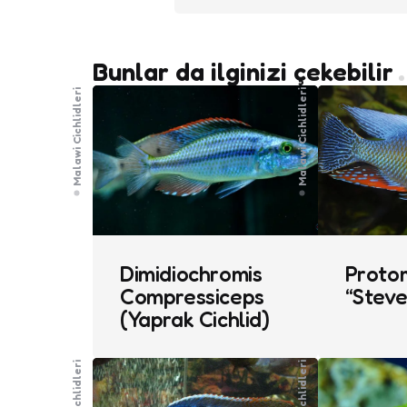
Bunlar da ilginizi çekebilir
Malawi Cichlidleri
Malawi Cichlidleri
Dimidiochromis
Protom
Compressiceps
“Steve
(Yaprak Cichlid)