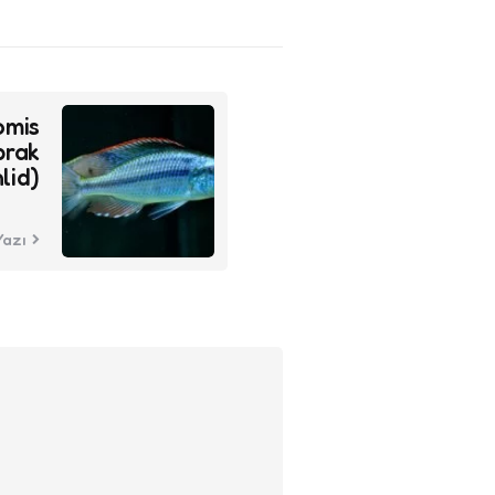
omis
prak
lid)
Yazı