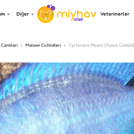
um
Diğer
Veterinerler
 Canlıları
Malawi Cichlidleri
Cyrtocara Moorii (Yunus Cichlid