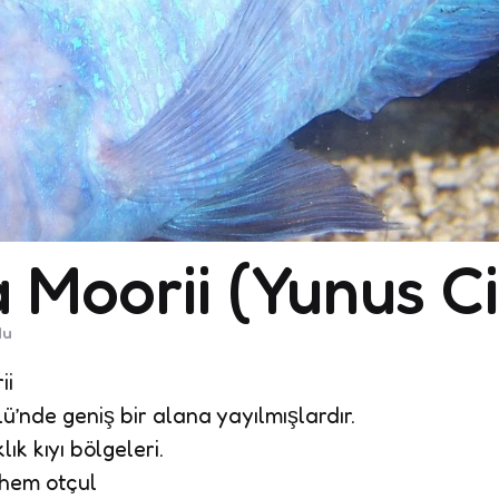
 Moorii (Yunus Ci
du
ii
’nde geniş bir alana yayılmışlardır.
ık kıyı bölgeleri.
 hem otçul