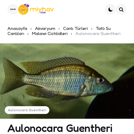
Menu
Ara
Anasayfa
Akvaryum
Canlı Türleri
Tatlı Su
Canlıları
Malawi Cichlidleri
Aulonocara Guentheri
Aulonocara Guentheri
Aulonocara Guentheri