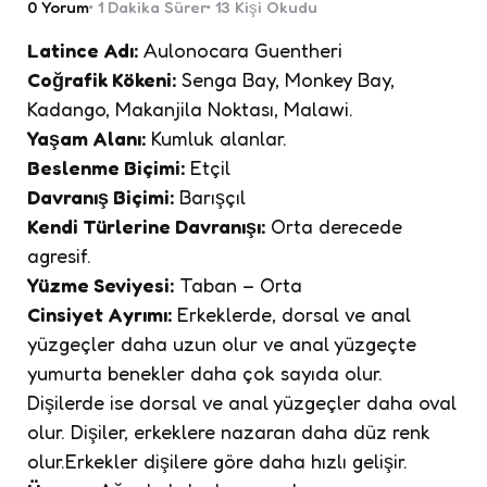
0
Yorum
1 Dakika
Sürer
13
Kişi Okudu
Latince Adı:
Aulonocara Guentheri
Coğrafik Kökeni:
Senga Bay, Monkey Bay,
Kadango, Makanjila Noktası, Malawi.
Yaşam Alanı:
Kumluk alanlar.
Beslenme Biçimi:
Etçil
Davranış Biçimi:
Barışçıl
Kendi Türlerine Davranışı:
Orta derecede
agresif.
Yüzme Seviyesi:
Taban – Orta
Cinsiyet Ayrımı:
Erkeklerde, dorsal ve anal
yüzgeçler daha uzun olur ve anal yüzgeçte
yumurta benekler daha çok sayıda olur.
Dişilerde ise dorsal ve anal yüzgeçler daha oval
olur. Dişiler, erkeklere nazaran daha düz renk
olur.Erkekler dişilere göre daha hızlı gelişir.