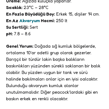
Üreme:
Ağızda kuluçka yaparlar.
Sıcaklık:
23°C – 28°C
En Fazla Büyüdüğü Boy:
Erkek 15, dişiler 14 cm.
En Az
Akvaryum
Hacmi:
250 lt
Su Sertliği:
Sert
pH:
7.8 – 8.6
Genel Yorum:
Doğada sığ kumluk bölgelerde,
ortalama 10’ar adetli grup olarak gezerler.
Barışçıl bir türdür lakin başka balıkların
baskınlıkları yüzünden sürekli saklanan bir balık
olabilir. Bu yüzden uygun bir tank ve sürü
halinde bakılmaları onlar için en iyisi oalcaktır.
Bulunduğu akvaryum kumluk alanlar
unutulmamalıdır. Diğer peacock’lardaki gibi en
baskın erkek en renkli olacaktır.