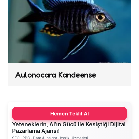
Aulonocara Kandeense
Hemen Teklif Al
Yeteneklerin, AI’ın Gücü ile Kesiştiği Dijital
Pazarlama Ajansı!
SEO · PPC · Data & Insight · İçerik Hizmetleri