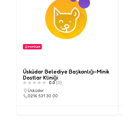
POPÜLER
PO
Üsküdar Belediye Başkanlığı-Minik
Ümr
Dostlar Kliniği
Veti
0.0
(0)
Üsküdar
Üm
0216 531 30 00
02