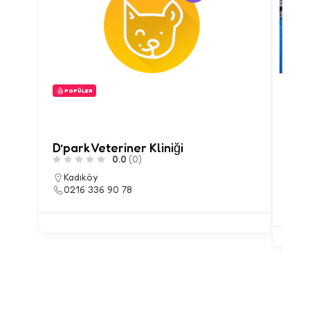
POPÜLER
PO
D’park Veteriner Kliniği
Frie
0.0
(0)
Vet 
Kadıköy
0216 336 90 78
Ka
02