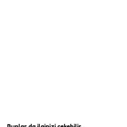
Bunlar da ilginizi çekebilir