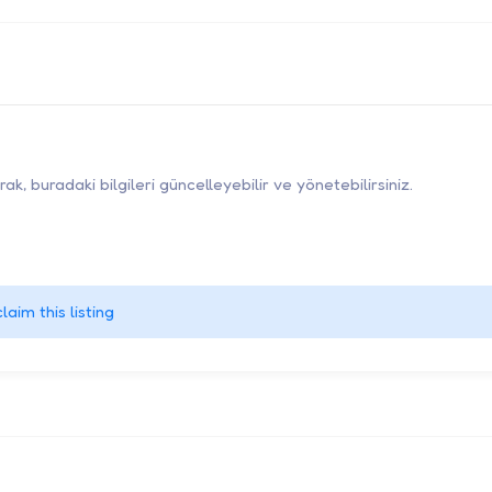
k, buradaki bilgileri güncelleyebilir ve yönetebilirsiniz.
claim this listing