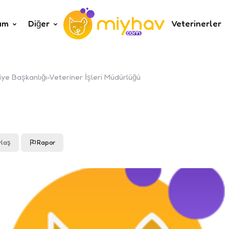
um
Diğer
Veterinerler
iye Başkanlığı-Veteriner İşleri Müdürlüğü
laş
Rapor