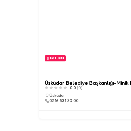
POPÜLER
Üsküdar Belediye Başkanlığı-Minik D
0.0
(0)
Üsküdar
0216 531 30 00