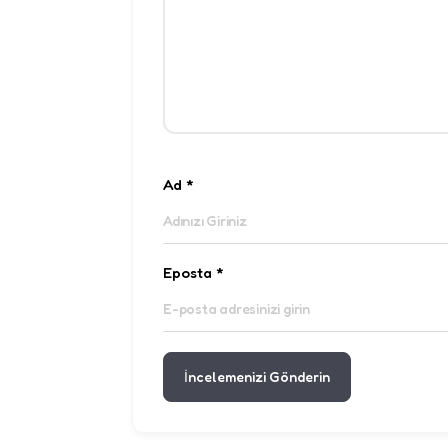
Ad
*
Eposta
*
İncelemenizi Gönderin