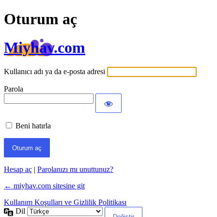
Oturum aç
Miyhav.com
Kullanıcı adı ya da e-posta adresi
Parola
Beni hatırla
Hesap aç
|
Parolanızı mı unuttunuz?
← miyhav.com sitesine git
Kullanım Koşulları ve Gizlilik Politikası
Dil