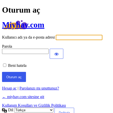
Oturum aç
Miyhav.com
Kullanıcı adı ya da e-posta adresi
Parola
Beni hatırla
Hesap aç
|
Parolanızı mı unuttunuz?
← miyhav.com sitesine git
Kullanım Koşulları ve Gizlilik Politikası
Dil